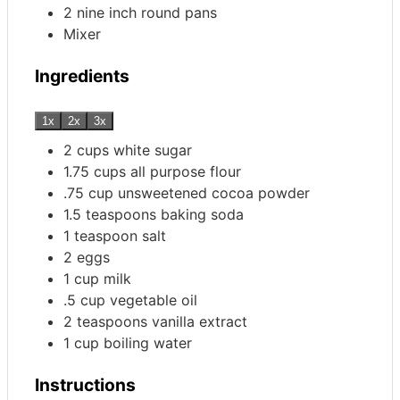
2 nine inch round pans
Mixer
Ingredients
1x
2x
3x
2
cups
white sugar
1.75
cups
all purpose flour
.75
cup
unsweetened cocoa powder
1.5
teaspoons
baking soda
1
teaspoon
salt
2
eggs
1
cup
milk
.5
cup
vegetable oil
2
teaspoons
vanilla extract
1
cup
boiling water
Instructions