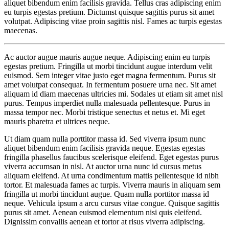
aliquet bibendum enim facilisis gravida. Tellus cras adipiscing enim
eu turpis egestas pretium. Dictumst quisque sagittis purus sit amet
volutpat. Adipiscing vitae proin sagittis nisl. Fames ac turpis egestas
maecenas.
Ac auctor augue mauris augue neque. Adipiscing enim eu turpis
egestas pretium. Fringilla ut morbi tincidunt augue interdum velit
euismod. Sem integer vitae justo eget magna fermentum. Purus sit
amet volutpat consequat. In fermentum posuere urna nec. Sit amet
aliquam id diam maecenas ultricies mi. Sodales ut etiam sit amet nisl
purus. Tempus imperdiet nulla malesuada pellentesque. Purus in
massa tempor nec. Morbi tristique senectus et netus et. Mi eget
mauris pharetra et ultrices neque.
Ut diam quam nulla porttitor massa id. Sed viverra ipsum nunc
aliquet bibendum enim facilisis gravida neque. Egestas egestas
fringilla phasellus faucibus scelerisque eleifend. Eget egestas purus
viverra accumsan in nisl. At auctor urna nunc id cursus metus
aliquam eleifend. At urna condimentum mattis pellentesque id nibh
tortor. Et malesuada fames ac turpis. Viverra mauris in aliquam sem
fringilla ut morbi tincidunt augue. Quam nulla porttitor massa id
neque. Vehicula ipsum a arcu cursus vitae congue. Quisque sagittis
purus sit amet. Aenean euismod elementum nisi quis eleifend.
Dignissim convallis aenean et tortor at risus viverra adipiscing.