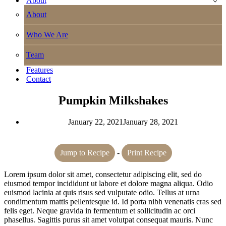
About
About
Who We Are
Team
Features
Contact
Pumpkin Milkshakes
January 22, 2021
January 28, 2021
Jump to Recipe
-
Print Recipe
Lorem ipsum dolor sit amet, consectetur adipiscing elit, sed do
eiusmod tempor incididunt ut labore et dolore magna aliqua. Odio
euismod lacinia at quis risus sed vulputate odio. Tellus at urna
condimentum mattis pellentesque id. Id porta nibh venenatis cras sed
felis eget. Neque gravida in fermentum et sollicitudin ac orci
phasellus. Sagittis purus sit amet volutpat consequat mauris. Nunc