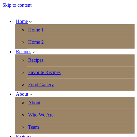
Skip to content
Home
Home 1
Home 2
Recipes
Recipes
Favorite Recipes
Food Gallery
About
About
Who We Are
Team
Features