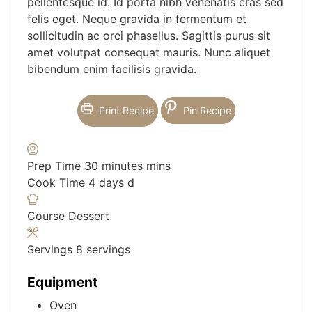
pellentesque id. Id porta nibh venenatis cras sed
felis eget. Neque gravida in fermentum et
sollicitudin ac orci phasellus. Sagittis purus sit
amet volutpat consequat mauris. Nunc aliquet
bibendum enim facilisis gravida.
Print Recipe
Pin Recipe
Prep Time
30
minutes
mins
Cook Time
4
days
d
Course
Dessert
Servings
8
servings
Equipment
Oven