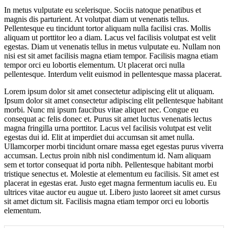
In metus vulputate eu scelerisque. Sociis natoque penatibus et
magnis dis parturient. At volutpat diam ut venenatis tellus.
Pellentesque eu tincidunt tortor aliquam nulla facilisi cras. Mollis
aliquam ut porttitor leo a diam. Lacus vel facilisis volutpat est velit
egestas. Diam ut venenatis tellus in metus vulputate eu. Nullam non
nisi est sit amet facilisis magna etiam tempor. Facilisis magna etiam
tempor orci eu lobortis elementum. Ut placerat orci nulla
pellentesque. Interdum velit euismod in pellentesque massa placerat.
Lorem ipsum dolor sit amet consectetur adipiscing elit ut aliquam.
Ipsum dolor sit amet consectetur adipiscing elit pellentesque habitant
morbi. Nunc mi ipsum faucibus vitae aliquet nec. Congue eu
consequat ac felis donec et. Purus sit amet luctus venenatis lectus
magna fringilla urna porttitor. Lacus vel facilisis volutpat est velit
egestas dui id. Elit at imperdiet dui accumsan sit amet nulla.
Ullamcorper morbi tincidunt ornare massa eget egestas purus viverra
accumsan. Lectus proin nibh nisl condimentum id. Nam aliquam
sem et tortor consequat id porta nibh. Pellentesque habitant morbi
tristique senectus et. Molestie at elementum eu facilisis. Sit amet est
placerat in egestas erat. Justo eget magna fermentum iaculis eu. Eu
ultrices vitae auctor eu augue ut. Libero justo laoreet sit amet cursus
sit amet dictum sit. Facilisis magna etiam tempor orci eu lobortis
elementum.